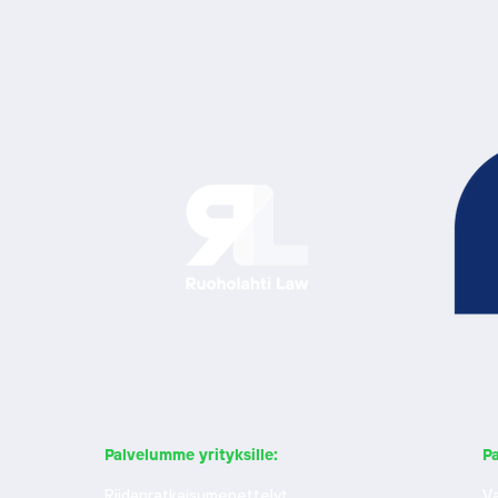
Ratkaisu edellä.
Palvelumme yrityksille:
Pa
Riidanratkaisumenettelyt
Va