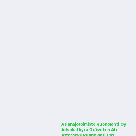
Asianajotoimisto Ruoholahti Oy
Advokatbyrå Gräsviken Ab
Attorneys Ruoholahti Ltd