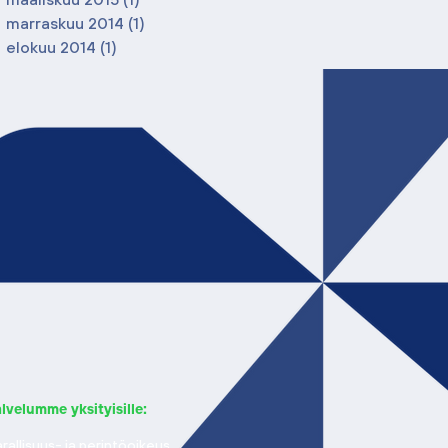
marraskuu 2014
(1)
1 päivitys
elokuu 2014
(1)
1 päivitys
lvelumme yksityisille:
rallisuus- ja perintöoikeus