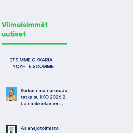
Viimeisimmät
uutiset
ETSIMME OIKKARIA
TYÖYHTEISÖÖMME
Korkeimman oikeuden
ratkaisu KKO 2026:2 –
Lemmikkieläimen
hoidosta korvattavan
vahingon määrä
Asianajotoimisto