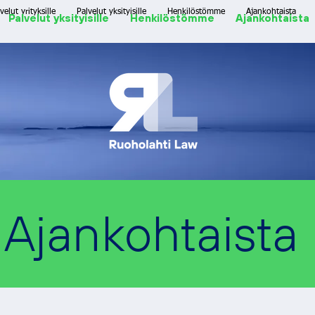
velut yrityksille
Palvelut yksityisille
Henkilöstömme
Ajankohtaista
Palvelut yksityisille
Henkilöstömme
Ajankohtaista
Ajankohtaista