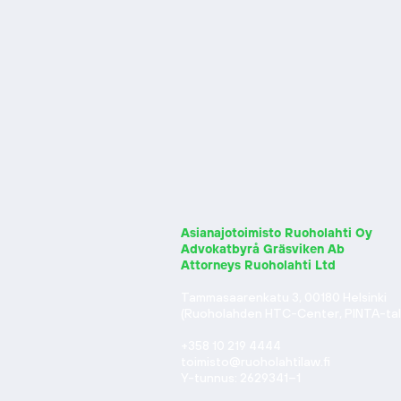
Asianajotoimisto Ruoholahti Oy
Advokatbyrå Gräsviken Ab
Attorneys Ruoholahti Ltd
Tammasaarenkatu 3, 00180 Helsinki
(Ruoholahden HTC-Center, PINTA-talo
+358 10 219 4444
toimisto@ruoholahtilaw.fi
Y-tunnus: 2629341–1