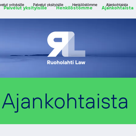
velut yrityksille
Palvelut yksityisille
Henkilöstömme
Ajankohtaista
Palvelut yksityisille
Henkilöstömme
Ajankohtaista
Ajankohtaista