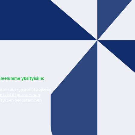
lvelumme yksityisille:
rallisuus- ja perintöoikeus
inteistöt ja asuminen
ityksen perustaminen