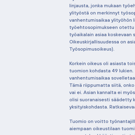
linjausta, jonka mukaan työe
ylityöstä on merkinnyt työso
vanhentumisaikaa ylityöhön lii
työehtosopimukseen otettu kir
työaikalain asiaa koskevaan s
Oikeuskirjallisuudessa on asi
Työsopimusoikeus).
Korkein oikeus oli asiasta to
tuomion kohdasta 49 lukien.
vanhentumisaikaa sovelletaan
Tämä riippumatta siitä, onko
vai ei. Asian kannalta ei myös
olisi suoranaisesti säädetty 
yksityiskohdasta. Ratkaiseva
Tuomio on voitto työnantajil
aiempaan oikeustilaan tuomio