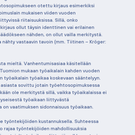
htosopimukseen otettu kirjaus esimerkiksi 
pimuslain mukaisen viiden vuoden 
ttyvissä riitaisuuksissa. Sillä, onko 
jaus ollut täysin identtinen vai erilainen 
äädökseen nähden, on ollut vailla merkitystä. 
a nähty vastaavin tavoin (mm. Tiitinen – Kröger: 
ista mieltä. Vanhentumisasiaa käsitellään 
 Tuomion mukaan työaikalain kahden vuoden 
 työaikalain työaikaa koskevaan sääntelyyn. 
 asiasta sovittu jotain työehtosopimuksessa 
kään ole merkitystä sillä, vaikka työaikalaissa ei 
kyseisestä työaikaan liittyvästä 
a on vaatimuksen sidonnaisuus työaikaan.
le työntekijöiden kustannuksella. Suhteessa 
 rajaa työntekijöiden mahdollisuuksia 