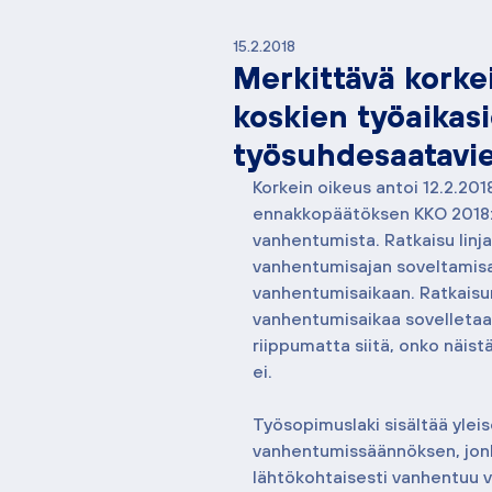
15.2.2018
Merkittävä kork
koskien työaikas
työsuhdesaatavi
Korkein oikeus antoi 12.2.201
ennakkopäätöksen KKO 2018:1
vanhentumista. Ratkaisu linj
vanhentumisajan soveltamisa
vanhentumisaikaan. Ratkaisu
vanhentumisaikaa sovelletaan 
riippumatta siitä, onko näist
ei.
Työsopimuslaki sisältää ylei
vanhentumissäännöksen, jonk
lähtökohtaisesti vanhentuu v