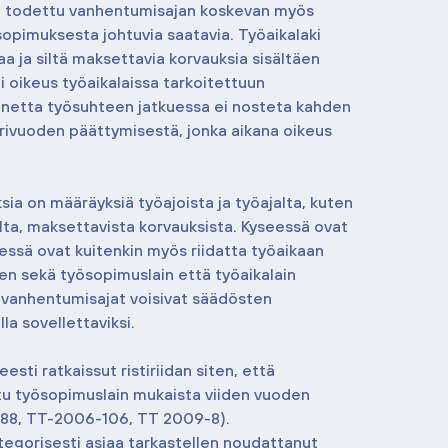
on todettu vanhentumisajan koskevan myös 
pimuksesta johtuvia saatavia. Työaikalaki 
a ja siltä maksettavia korvauksia sisältäen 
 oikeus työaikalaissa tarkoitettuun 
nnetta työsuhteen jatkuessa ei nosteta kahden 
rivuoden päättymisestä, jonka aikana oikeus 
a on määräyksiä työajoista ja työajalta, kuten 
jalta, maksettavista korvauksista. Kyseessä ovat 
essä ovat kuitenkin myös riidatta työaikaan 
en sekä työsopimuslain että työaikalain 
et vanhentumisajat voisivat säädösten 
a sovellettaviksi.
sti ratkaissut ristiriidan siten, että 
u työsopimuslain mukaista viiden vuoden 
88, TT-2006-106, TT 2009-8). 
tegorisesti asiaa tarkastellen noudattanut 