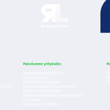
Ratkaisu edellä.
Palvelumme yrityksille:
Pa
Riidanratkaisumenettelyt
Va
Vakuutusoikeus
Ki
Vahingonkorvausoikeus
Yr
, 2.krs)
Rakennusurakat ja rakentaminen
Sopimus- ja yhtiöoikeus
Asunto-osakeyhtiöt ja vuokraaminen
Työoikeus
Koulutukset yrityksille