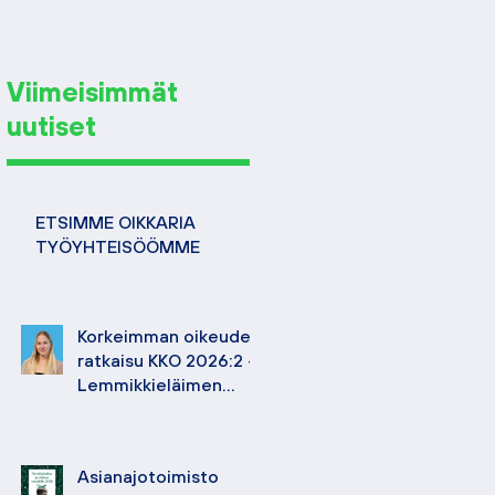
Viimeisimmät
uutiset
ETSIMME OIKKARIA
TYÖYHTEISÖÖMME
Korkeimman oikeuden
ratkaisu KKO 2026:2 –
Lemmikkieläimen
hoidosta korvattavan
vahingon määrä
Asianajotoimisto