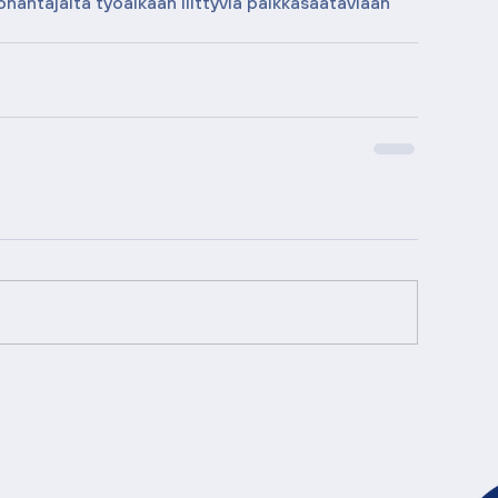
nantajalta työaikaan liittyviä palkkasaataviaan 