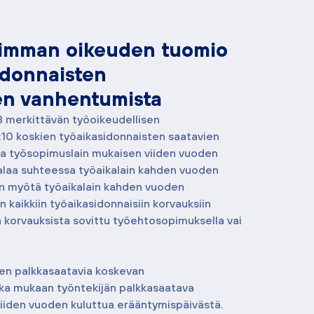
eimman oikeuden tuomio
idonnaisten
en vanhentumista
8 merkittävän työoikeudellisen 
0 koskien työaikasidonnaisten saatavien 
aa työsopimuslain mukaisen viiden vuoden 
laa suhteessa työaikalain kahden vuoden 
n myötä työaikalain kahden vuoden 
kaikkiin työaikasidonnaisiin korvauksiin 
ä korvauksista sovittu työehtosopimuksella vai 
sen palkkasaatavia koskevan 
a mukaan työntekijän palkkasaatava 
iiden vuoden kuluttua erääntymispäivästä. 