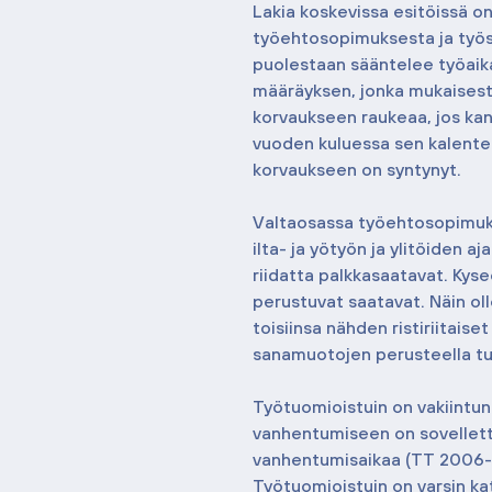
Lakia koskevissa esitöissä 
työehtosopimuksesta ja työso
puolestaan sääntelee työaika
määräyksen, jonka mukaisesti
korvaukseen raukeaa, jos ka
vuoden kuluessa sen kalente
korvaukseen on syntynyt.
Valtaosassa työehtosopimuksi
ilta- ja yötyön ja ylitöiden a
riidatta palkkasaatavat. Kyse
perustuvat saatavat. Näin oll
toisiinsa nähden ristiriitais
sanamuotojen perusteella tull
Työtuomioistuin on vakiintunee
vanhentumiseen on sovellett
vanhentumisaikaa (TT 2006-
Työtuomioistuin on varsin ka