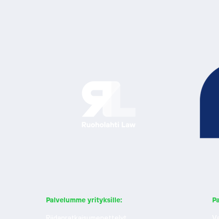
Ratkaisu edellä.
Palvelumme yrityksille:
Pa
Riidanratkaisumenettelyt
Va