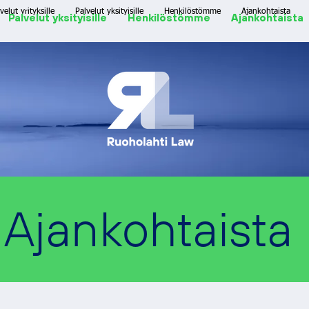
velut yrityksille
Palvelut yksityisille
Henkilöstömme
Ajankohtaista
Palvelut yksityisille
Henkilöstömme
Ajankohtaista
Ajankohtaista