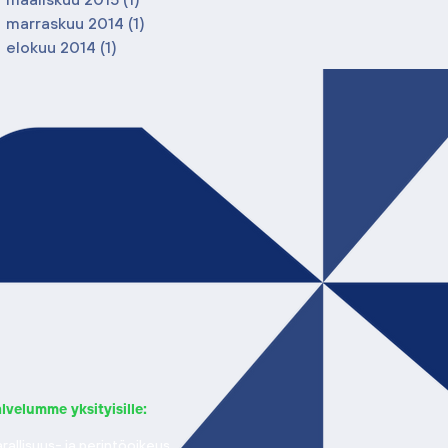
marraskuu 2014
(1)
1 päivitys
elokuu 2014
(1)
1 päivitys
lvelumme yksityisille:
rallisuus- ja perintöoikeus