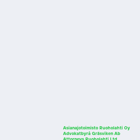
Asianajotoimisto Ruoholahti Oy
Advokatbyrå Gräsviken Ab
Attorneys Ruoholahti Ltd