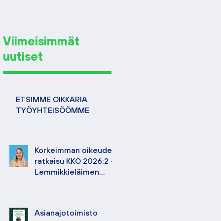
Viimeisimmät
uutiset
ETSIMME OIKKARIA
TYÖYHTEISÖÖMME
Korkeimman oikeuden
ratkaisu KKO 2026:2 –
Lemmikkieläimen
hoidosta korvattavan
vahingon määrä
Asianajotoimisto