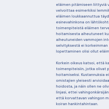
eläimen pitämiseen liittyviä 
velvoittaa esimerkiksi lemm
eläimen loukkaannuttua täyd
esinevahinkona on lähtökoht
toimenpiteistä eläimen terv
hoitamisesta aiheutuneet ku
aiheutuneiden vammojen inte
selvityksestä ei korkeimman 
lopettaminen olisi ollut elä
Korkein oikeus katsoi, että 
toimenpiteisiin, jotka olivat
hoitamiseksi. Kustannuksia e
omistajien yleisesti arvioid
hoidosta, ja näin ollen ne oli
linjasi, ettei vahingonkärsijä
että korvattavan vahingon mä
koiran hankintahintaan.