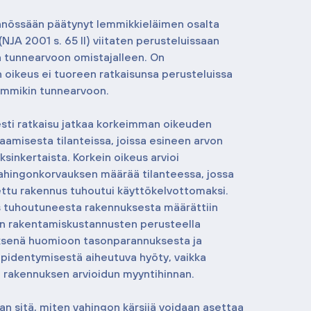
nnössään päätynyt lemmikkieläimen osalta 
NJA 2001 s. 65 II) viitaten perusteluissaan 
tunnearvoon omistajalleen. On 
n oikeus ei tuoreen ratkaisunsa perusteluissa 
lemmikin tunnearvoon.
sti ratkaisu jatkaa korkeimman oikeuden 
aamisesta tilanteissa, joissa esineen arvon 
ksinkertaista. Korkein oikeus arvioi 
ahingonkorvauksen määrää tilanteessa, jossa 
ttu rakennus tuhoutui käyttökelvottomaksi. 
 tuhoutuneesta rakennuksesta määrättiin 
n rakentamiskustannusten perusteella 
ksenä huomioon tasonparannuksesta ja 
pidentymisestä aiheutuva hyöty, vaikka 
n rakennuksen arvioidun myyntihinnan.
aan sitä, miten vahingon kärsijä voidaan asettaa 