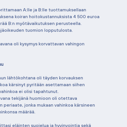
orittamaan A:lle ja B:lle tuottamuksellaan 
ksena koiran hoitokustannuksista 4 500 euroa 
rää B:n myötävaikutuksen perusteella. 
äjäoikeuden tuomion lopputulosta.
avana oli kysymys korvattavan vahingon 
su
un lähtökohtana oli täyden korvauksen 
koa kärsinyt pyritään asettamaan siihen 
vahinkoa ei olisi tapahtunut. 
avana tekijänä huomioon oli otettava 
n periaate, jonka mukaan vahinkoa kärsineen 
ahinkonsa määrää.
ittasi eläinten suojelua ja hyvinvointia sekä 