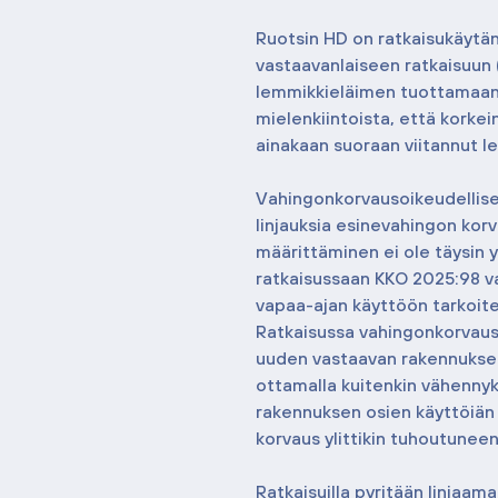
Ruotsin HD on ratkaisukäytä
vastaavanlaiseen ratkaisuun (
lemmikkieläimen tuottamaan 
mielenkiintoista, että korkei
ainakaan suoraan viitannut 
Vahingonkorvausoikeudellise
linjauksia esinevahingon korv
määrittäminen ei ole täysin y
ratkaisussaan KKO 2025:98 v
vapaa-ajan käyttöön tarkoite
Ratkaisussa vahingonkorvaus
uuden vastaavan rakennukse
ottamalla kuitenkin vähenny
rakennuksen osien käyttöiän 
korvaus ylittikin tuhoutunee
Ratkaisuilla pyritään linjaam