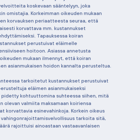
velvoitteita koskevaan sääntelyyn, joka 
ikin omistajia. Korkeimman oikeuden mukaan 
en korvauksen periaatteesta seuraa, että 
aisesti korvattava mm. kustannukset 
ehdyttämiseksi. Tapauksessa koiran 
stannukset perustuivat eläimelle 
nsiiviseen hoitoon. Asiassa annetusta 
oikeuden mukaan ilmennyt, että koiran 
imen asianmukaisen hoidon kannalta perusteltua.
kanteessa tarkoitetut kustannukset perustuivat 
 perusteltuja eläimen asianmukaiseksi 
i pidetty kohtuuttomina suhteessa siihen, mitä 
aan olevan valmiita maksamaan koiriensa 
vat korvattavia esinevahinkoja. Korkein oikeus 
n vahingonrajoittamisvelvollisuus tarkoita sitä, 
ärä rajoittuisi ainoastaan vastaavanlaisen 