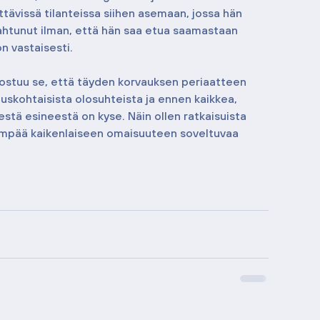
ettävissä tilanteissa siihen asemaan, jossa hän 
tapahtunut ilman, että hän saa etua saamastaan 
n vastaisesti.
ostuu se, että täyden korvauksen periaatteen 
auskohtaisista olosuhteista ja ennen kaikkea, 
estä esineestä on kyse. Näin ollen ratkaisuista 
sempää kaikenlaiseen omaisuuteen soveltuvaa 