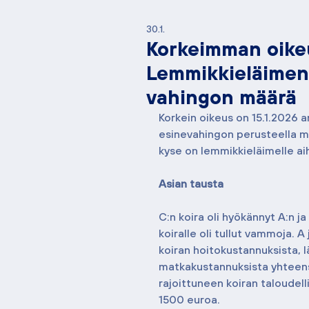
30.1.
Korkeimman oikeu
Lemmikkieläimen 
vahingon määrä
Korkein oikeus on 15.1.2026 
esinevahingon perusteella m
kyse on lemmikkieläimelle a
Asian tausta
C:n koira oli hyökännyt A:n j
koiralle oli tullut vammoja. A
koiran hoitokustannuksista, l
matkakustannuksista yhteens
rajoittuneen koiran taloudell
1500 euroa.