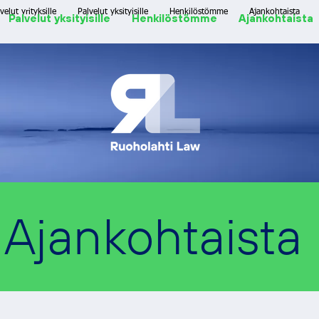
velut yrityksille
Palvelut yksityisille
Henkilöstömme
Ajankohtaista
Palvelut yksityisille
Henkilöstömme
Ajankohtaista
Ajankohtaista