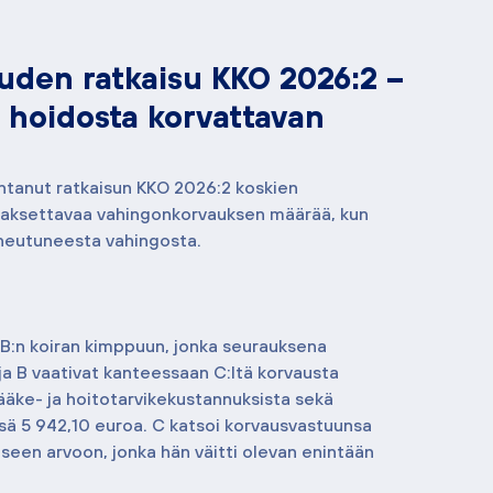
den ratkaisu KKO 2026:2 –
hoidosta korvattavan
antanut ratkaisun KKO 2026:2 koskien 
aksettavaa vahingonkorvauksen määrää, kun 
iheutuneesta vahingosta.
a B:n koiran kimppuun, jonka seurauksena 
 ja B vaativat kanteessaan C:ltä korvausta 
ääke- ja hoitotarvikekustannuksista sekä 
ä 5 942,10 euroa. C katsoi korvausvastuunsa 
iseen arvoon, jonka hän väitti olevan enintään 