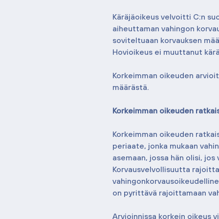
Käräjäoikeus velvoitti C:n su
aiheuttaman vahingon korvau
soviteltuaan korvauksen mää
Hovioikeus ei muuttanut kär
Korkeimman oikeuden arvioit
määrästä.
Korkeimman oikeuden ratkai
Korkeimman oikeuden ratkais
periaate, jonka mukaan vahin
asemaan, jossa hän olisi, jos 
Korvausvelvollisuutta rajoitt
vahingonkorvausoikeudelline
on pyrittävä rajoittamaan v
Arvioinnissa korkein oikeus vi