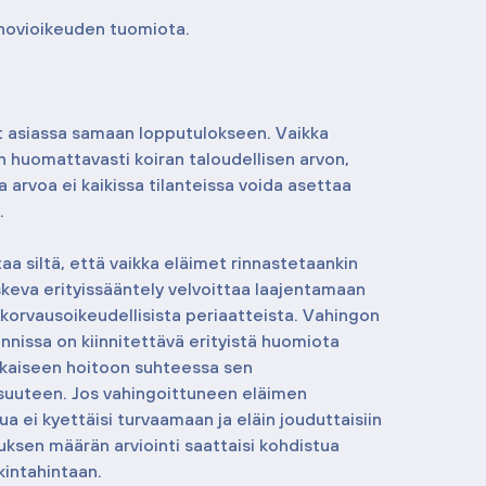
 hovioikeuden tuomiota.
t asiassa samaan lopputulokseen. Vaikka 
n huomattavasti koiran taloudellisen arvon, 
 arvoa ei kaikissa tilanteissa voida asettaa 
.
aa siltä, että vaikka eläimet rinnastetaankin 
koskeva erityissääntely velvoittaa laajentamaan 
nkorvausoikeudellisista periaatteista. Vahingon 
nnissa on kiinnitettävä erityistä huomiota 
kaiseen hoitoon suhteessa sen 
isuuteen. Jos vahingoittuneen eläimen 
a ei kyettäisi turvaamaan ja eläin jouduttaisiin 
sen määrän arviointi saattaisi kohdistua 
kintahintaan.