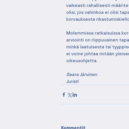
vaikeasti rahallisesti määrit
olisi, jos vahinkoa ei olisi 
korvauksesta rikastumiskiello
Molemmissa ratkaisuissa kor
arviointi on riippuvainen tap
minkä laatuisesta tai tyyppis
ei voine johtaa mitään ylei
oikeusohjetta.
Saara Järvinen
Juristi
Kommentit