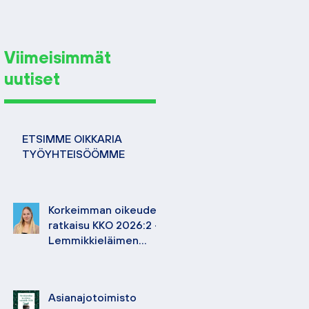
Viimeisimmät
uutiset
ETSIMME OIKKARIA
TYÖYHTEISÖÖMME
Korkeimman oikeuden
ratkaisu KKO 2026:2 –
Lemmikkieläimen
hoidosta korvattavan
vahingon määrä
Asianajotoimisto