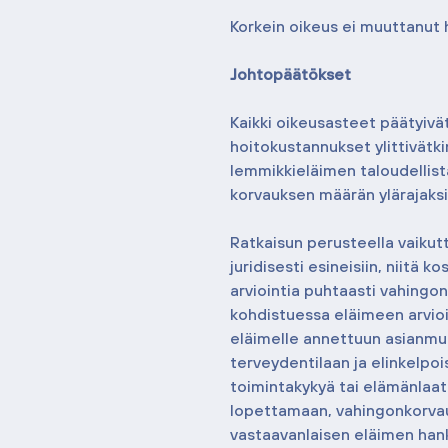
Korkein oikeus ei muuttanut
Johtopäätökset
Kaikki oikeusasteet päätyivä
hoitokustannukset ylittivätki
lemmikkieläimen taloudellista
korvauksen määrän ylärajaksi
Ratkaisun perusteella vaikutt
juridisesti esineisiin, niitä 
arviointia puhtaasti vahingo
kohdistuessa eläimeen arvioi
eläimelle annettuun asianmu
terveydentilaan ja elinkelpo
toimintakykyä tai elämänlaatu
lopettamaan, vahingonkorvauk
vastaavanlaisen eläimen han