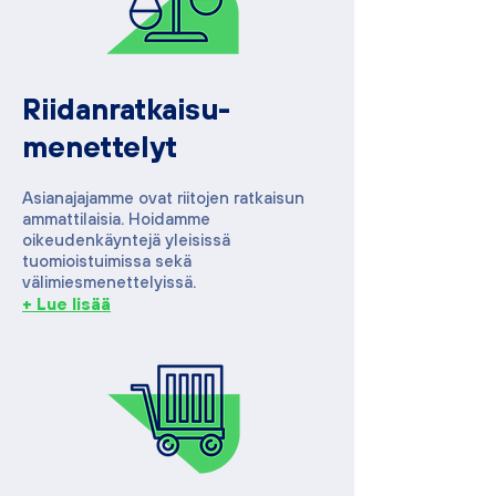
Riidanratkaisu-
menettelyt
Asianajajamme ovat riitojen ratkaisun
ammattilaisia. Hoidamme
oikeudenkäyntejä yleisissä
tuomioistuimissa sek­ä
välimiesmenettelyissä.
+ Lue lisää