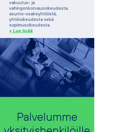
vakuutus- ja
vahingonkorvausoikeudesta,
asunto-osakeyhtiöistä,
yhtiöoikeudesta sekä
sopimusoikeudesta.
+ Lue lisää
Palvelumme
yksityishenkilöille