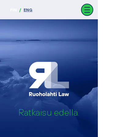
FIN
/
ENG
Ratkaisu edellä.