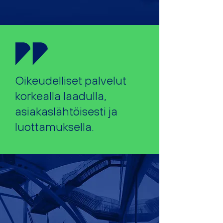
Oikeudelliset palvelut
korkealla laadulla,
asiakaslähtöisesti ja
luottamuksella.