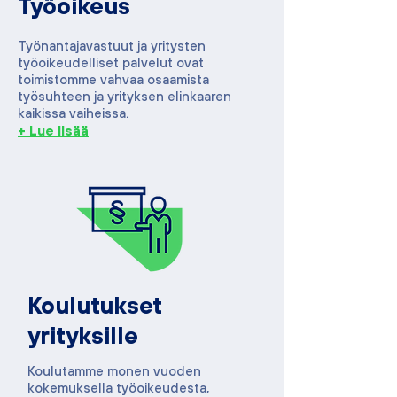
Työoikeus
Työnantajavastuut ja yritysten
työoikeudelliset palvelut ovat
toimistomme vahvaa osaamista
työsuhteen ja yrityksen elinkaaren
kaikissa vaiheissa.
+ Lue lisää
Koulutukset
yrityksille
Koulutamme monen vuoden
kokemuksella työoikeudesta,