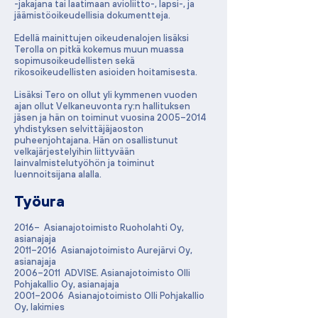
-jakajana tai laatimaan avioliitto-, lapsi-, ja
jäämistöoikeudellisia dokumentteja.
Edellä mainittujen oikeudenalojen lisäksi
Terolla on pitkä kokemus muun muassa
sopimusoikeudellisten sekä
rikosoikeudellisten asioiden hoitamisesta.
Lisäksi Tero on ollut yli kymmenen vuoden
ajan ollut Velkaneuvonta ry:n hallituksen
jäsen ja hän on toiminut vuosina 2005–2014
yhdistyksen selvittäjäjaoston
puheenjohtajana. Hän on osallistunut
velkajärjestelyihin liittyvään
lainvalmistelutyöhön ja toiminut
luennoitsijana alalla.
Työura
2016– Asianajotoimisto Ruoholahti Oy,
asianajaja
2011–2016 Asianajotoimisto Aurejärvi Oy,
asianajaja
2006–2011 ADVISE. Asianajotoimisto Olli
Pohjakallio Oy, asianajaja
2001–2006 Asianajotoimisto Olli Pohjakallio
Oy, lakimies