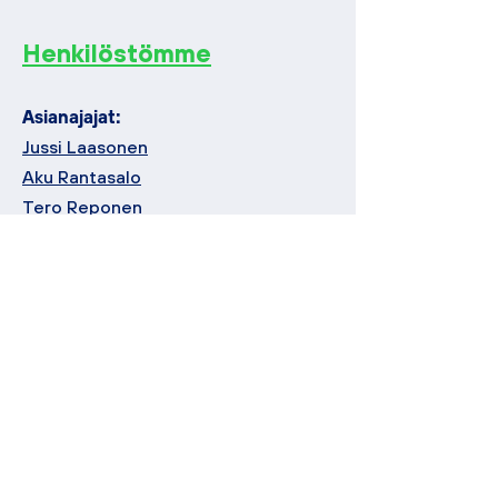
Henkilöstömme
Asianajajat:
Jussi Laasonen
Aku Rantasalo
Tero Reponen
Juristit:
Mariel Järvimäki
Saara Järvinen
Toimisto:
Marjukka Laasonen