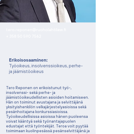
tero.reponen@ruoholahtilaw.fi
+
358 50 590 7562
Erikoisosaaminen:
Työoikeus, insolvenssioikeus, perhe-
ja jäämistöoikeus
Tero Reponen on erikoistunut työ-,
insolvenssi- sekä perhe- ja
jäämistöoikeudellisten asioiden hoitamiseen.
Hän on toiminut avustajana ja selvittäjänä
yksityishenkilön velkajärjestelyasioissa sekä
pesänhoitajana konkurssiasioissa.
Työoikeudellisissa asioissa hänen puoleensa
voivat kääntyä sekä työnantajapuolen
edustajat että työntekijät. Teroa voit pyytää
toimimaan kuolinpesässä pesänselvittäjänä ja