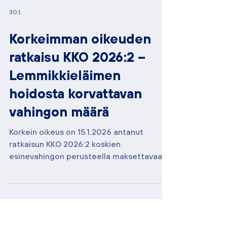
30.1.
Korkeimman oikeuden
ratkaisu KKO 2026:2 –
Lemmikkieläimen
hoidosta korvattavan
vahingon määrä
Korkein oikeus on 15.1.2026 antanut
ratkaisun KKO 2026:2 koskien
esinevahingon perusteella maksettavaa
vahingonkorvauksen määrää, kun kyse on
lemmikkieläimelle aiheutuneesta
vahingosta. Asian tausta C:n koira oli
hyökännyt A:n ja B:n koiran kimppuun,