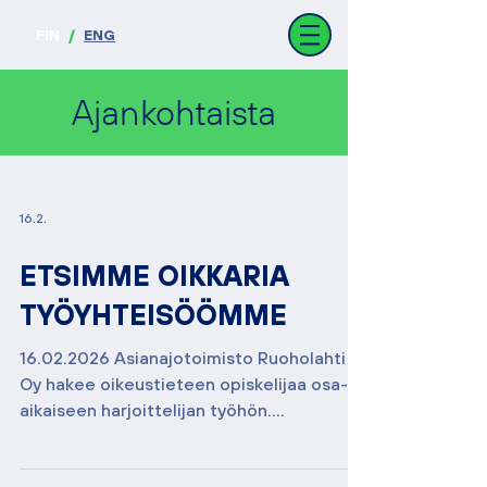
FIN
/
ENG
Ajankohtaista
16.2.
ETSIMME OIKKARIA
TYÖYHTEISÖÖMME
16.02.2026 Asianajotoimisto Ruoholahti
Oy hakee oikeustieteen opiskelijaa osa-
aikaiseen harjoittelijan työhön.
Työtehtäviin kuuluu juristien avustaminen
toimeksiannoissa sekä toimiston