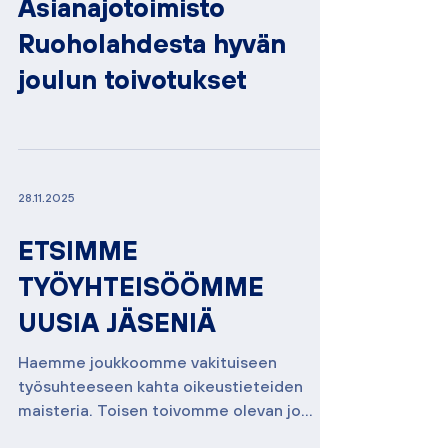
19.12.2025
Asianajotoimisto
Ruoholahdesta hyvän
joulun toivotukset
28.11.2025
ETSIMME
TYÖYHTEISÖÖMME
UUSIA JÄSENIÄ
Haemme joukkoomme vakituiseen