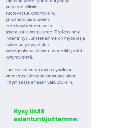
Olemme perehtyneet erityisesti
yritysten välisiin
tuotevastuukysymyksiin,
ympäristövastuuseen,
henkilövahinkoihin sekä
asiantuntijavastuuseen (Professional
Indemnity). Juristeillamme on myös laaja
kokemus yritysjohdon
vahingonkorvausvastuuseen liittyvistä
kysymyksistä.
Juristeillamme on myös syvällinen
ymmärrys vahingonkorvausasioiden
liittymisestä erilaisiin vakuutuksiin.
Kysy lisää
asiantuntijoiltamme: