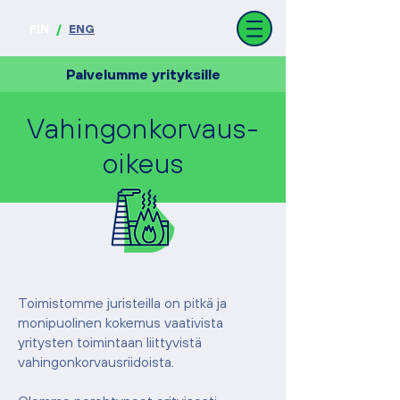
FIN
/
ENG
Palvelumme yrityksille
Vahingonkorvaus-
oikeus
Toimistomme juristeilla on pitkä ja
monipuolinen kokemus vaativista
yritysten toimintaan liittyvistä
vahingonkorvausriidoista.