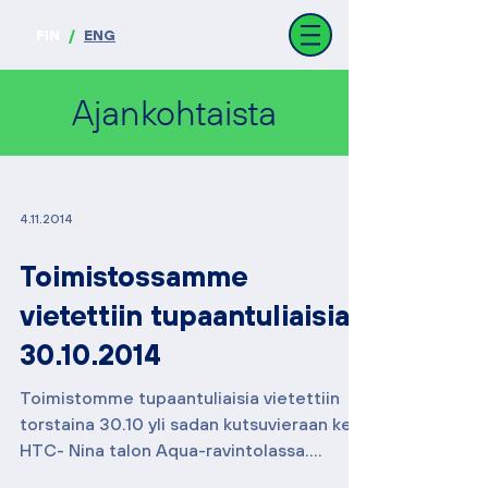
FIN
/
ENG
Ajankohtaista
4.11.2014
Toimistossamme
vietettiin tupaantuliaisia
30.10.2014
Toimistomme tupaantuliaisia vietettiin
torstaina 30.10 yli sadan kutsuvieraan kera
HTC- Nina talon Aqua-ravintolassa.
Henkilökuntamme ...