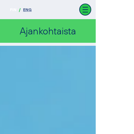
FIN
/
ENG
Ajankohtaista