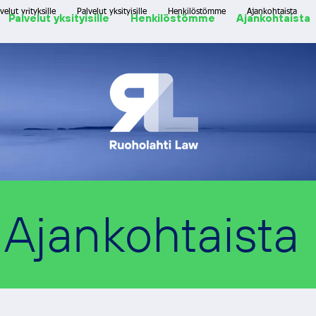
velut yrityksille
Palvelut yksityisille
Henkilöstömme
Ajankohtaista
Palvelut yksityisille
Henkilöstömme
Ajankohtaista
Ajankohtaista