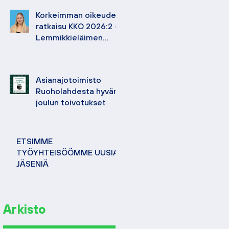
Korkeimman oikeuden
ratkaisu KKO 2026:2 –
Lemmikkieläimen
hoidosta korvattavan
vahingon määrä
Asianajotoimisto
Ruoholahdesta hyvän
joulun toivotukset
ETSIMME
TYÖYHTEISÖÖMME UUSIA
JÄSENIÄ
Arkisto