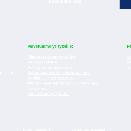
Ratkaisu edellä.
Palvelumme yrityksille:
Pa
Riidanratkaisumenettelyt
Va
Vakuutusoikeus
Ki
Vahingonkorvausoikeus
Yr
, 2.krs)
Rakennusurakat ja rakentaminen
Sopimus- ja yhtiöoikeus
Asunto-osakeyhtiöt ja vuokraaminen
Työoikeus
Koulutukset yrityksille
Tietosuojaseloste
Yleiset sopimusehdot