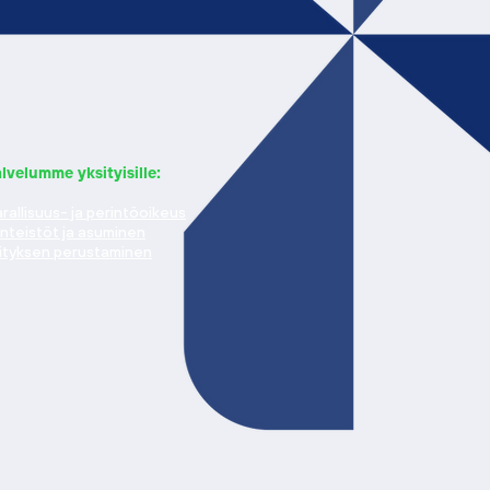
lvelumme yksityisille:
rallisuus- ja perintöoikeus
inteistöt ja asuminen
ityksen perustaminen