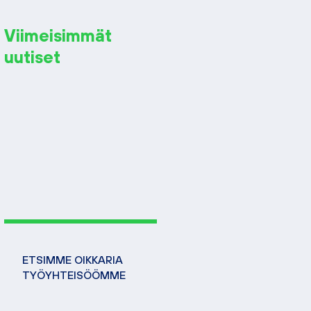
Viimeisimmät
uutiset
ETSIMME OIKKARIA
TYÖYHTEISÖÖMME