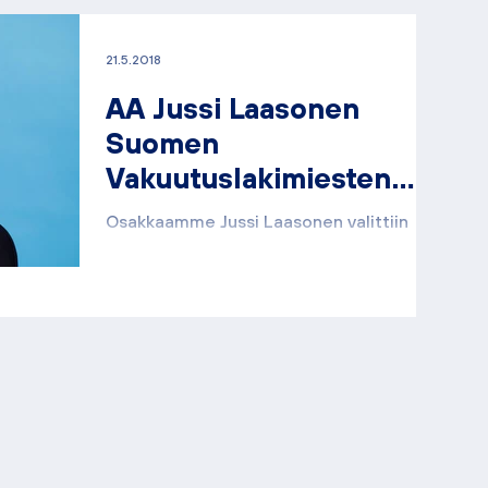
21.5.2018
AA Jussi Laasonen
Suomen
Vakuutuslakimiesten
Yhdistys Ry:n
Osakkaamme Jussi Laasonen valittiin
puheenjohtajaksi
Suomen Vakuutuslakimiesten Yhdistys
Ry:n puheenjohtajaksi vuodelle 2018.