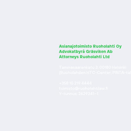
Asianajotoimisto Ruoholahti Oy
Advokatbyrå Gräsviken Ab
Attorneys Ruoholahti Ltd
Tammasaarenkatu 3, 00180 Helsinki
(Ruoholahden HTC-Center, PINTA-talo
+358 10 219 4444
toimisto@ruoholahtilaw.fi
Y-tunnus: 2629341–1