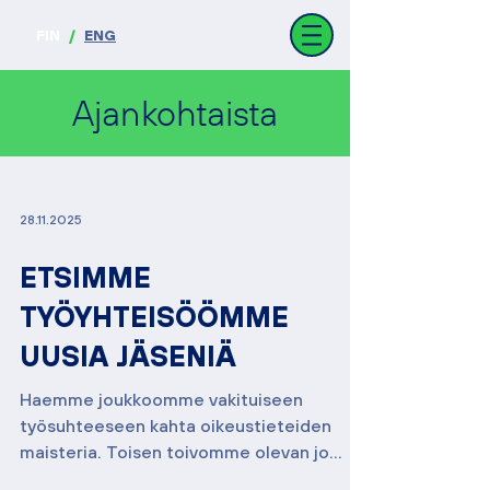
FIN
/
ENG
Ajankohtaista
28.11.2025
ETSIMME
TYÖYHTEISÖÖMME
UUSIA JÄSENIÄ
Haemme joukkoomme vakituiseen
työsuhteeseen kahta oikeustieteiden
maisteria. Toisen toivomme olevan jo
kokenut asianajaja. Tehtävässäsi tulet