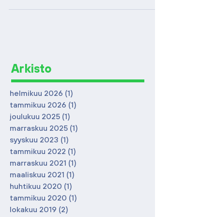
hoitamaan toimeksiantoja itsenäi­sesti
sekä yhdessä toimiston muiden juristien
kanssa. Odotamme sinulta oikeustieteen
maisterin tut­kinnon ja asianajotutkinnon
lisäksi vähintään 5 vuoden työkokemusta
asianajotoiminnasta, hyviä
Arkisto
vuorovaikutustaitoja sekä sujuvaa suullista
ja kirjallista suomen ja englannin kielen
helmikuu 2026
(1)
1 päivitys
taitoa. Arvos­tamme aikai
tammikuu 2026
(1)
1 päivitys
joulukuu 2025
(1)
1 päivitys
marraskuu 2025
(1)
1 päivitys
syyskuu 2023
(1)
1 päivitys
tammikuu 2022
(1)
1 päivitys
marraskuu 2021
(1)
1 päivitys
maaliskuu 2021
(1)
1 päivitys
huhtikuu 2020
(1)
1 päivitys
tammikuu 2020
(1)
1 päivitys
lokakuu 2019
(2)
2 päivitystä