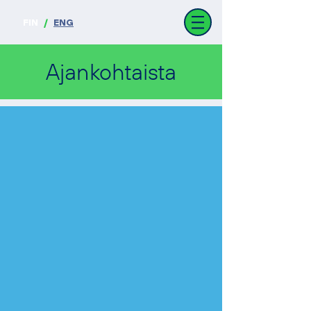
FIN
/
ENG
Ajankohtaista