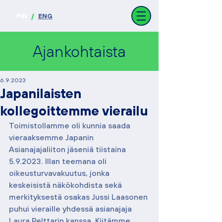
FIN
/
ENG
Ajankohtaista
6.9.2023
Japanilaisten
kollegoittemme vierailu
Toimistollamme oli kunnia saada 
vieraaksemme Japanin 
Asianajajaliiton jäseniä tiistaina 
5.9.2023. Illan teemana oli 
oikeusturvavakuutus, jonka 
keskeisistä näkökohdista sekä 
merkityksestä osakas Jussi Laasonen 
puhui vieraille yhdessä asianajaja 
Laura Pelttarin kanssa. Kiitämme 