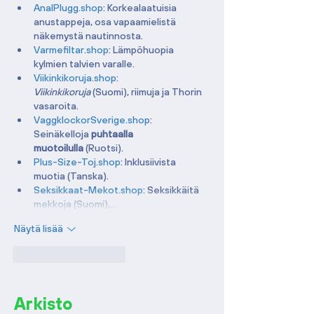
AnalPlugg.shop
: Korkealaatuisia 
anustappeja, osa vapaamielistä 
näkemystä nautinnosta.
Varmefiltar.shop
: Lämpöhuopia 
kylmien talvien varalle.
Viikinkikoruja.shop
: 
Viikinkikoruja
 (Suomi), riimuja ja Thorin 
vasaroita.
VaggklockorSverige.shop
: 
Seinäkelloja 
puhtaalla 
muotoilulla
 (Ruotsi).
Plus-Size-Toj.shop
: Inklusiivista 
muotia (Tanska).
Seksikkaat-Mekot.shop
: Seksikkäitä 
mekkoja (Suomi),…
Näytä lisää
Tykkää
vastaus
Arkisto