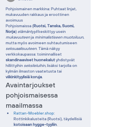
Pohjoismainen markkina: Puhtaat linjat, 
mukavuuden rakkaus ja eroottinen 
avoimuus
Pohjoismaissa (
Ruotsi, Tanska, Suomi, 
Norja
) 
elämäntyyli
 keskittyy usein 
mukavuuteen
 ja 
minimalistiseen muotoiluun
, 
mutta myös avoimeen suhtautumiseen 
seksuaalisuuteen
. Tämä näkyy 
verkkokaupassa: toiminnalliset 
skandinaaviset huonekalut
 yhdistyvät 
hillittyihin 
seksileluihin
, lisäksi tarjolla on 
kylmän ilmaston vaatetusta tai 
viikinkityylisiä koruja
.
Avaintarjoukset 
pohjoismaisessa 
maailmassa
Rattan-Moebler.shop
: 
Rottinkikalusteita (Ruotsi), täydellisiä 
kotoisaan hygge-tyyliin
.