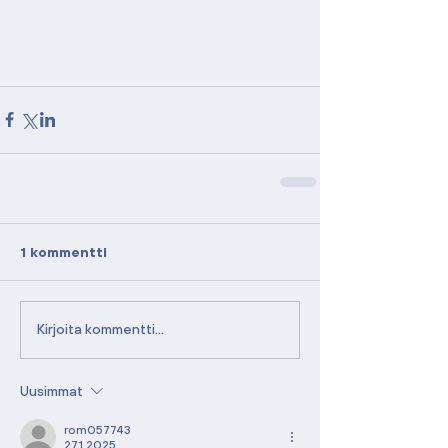
1 kommentti
Kirjoita kommentti...
Uusimmat
rom057743
27.1.2025