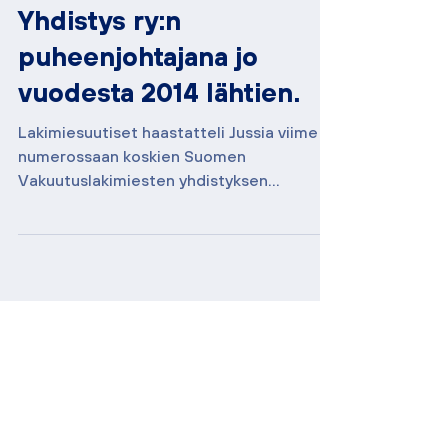
Vakuutuslakimiesten
Yhdistys ry:n
puheenjohtajana jo
vuodesta 2014 lähtien.
Lakimiesuutiset haastatteli Jussia viime
numerossaan koskien Suomen
Vakuutuslakimiesten yhdistyksen
toimintaa. "Vakuutuslakimiehet tarj
Arkisto
helmikuu 2026
(1)
1 päivitys