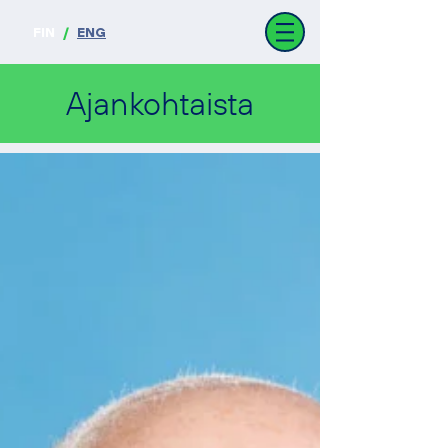
FIN
/
ENG
Ajankohtaista